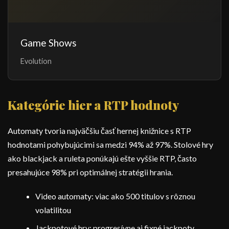
Game Shows
Evolution
Kategórie hier a RTP hodnoty
Automaty tvoria najväčšiu časť hernej knižnice s RTP
hodnotami pohybujúcimi sa medzi 94% až 97%. Stolové hry
ako blackjack a ruleta ponúkajú ešte vyššie RTP, často
presahujúce 98% pri optimálnej stratégii hrania.
Video automaty: viac ako 500 titulov s rôznou
volatilitou
Jackpotové hry: progresívne aj fixné jackpoty