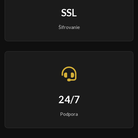
SSL
Šifrovanie
24/7
Podpora