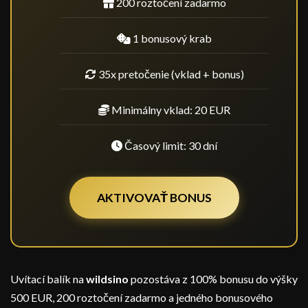
200 roztočení zadarmo
1 bonusový krab
35x pretočenie (vklad + bonus)
Minimálny vklad: 20 EUR
Časový limit: 30 dní
AKTIVOVAŤ BONUS
Uvítací balík na
wildsino
pozostáva z 100% bonusu do výšky
500 EUR, 200 roztočení zadarmo a jedného bonusového