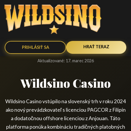
HRAŤ TERAZ
PRIHLÁSIŤ SA
Aktualizované: 17. marec 2026
Wildsino Casino
Wildsino Casino vstúpilo na slovenský trh v roku 2024
ako nový prevádzkovateľ s licenciou PAGCOR z Filipín
a dodatočnou offshore licenciou z Anjouan. Táto
platforma ponúka kombináciu tradičných platobných