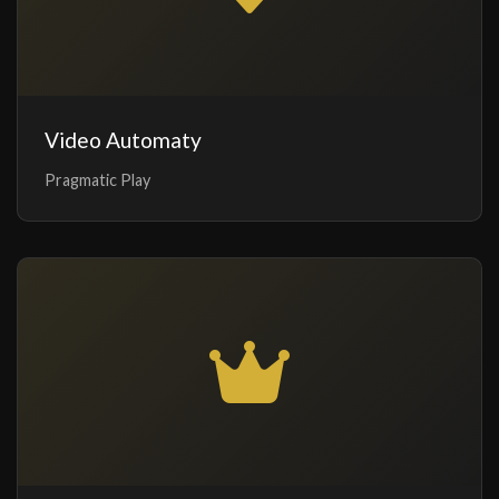
Video Automaty
Pragmatic Play