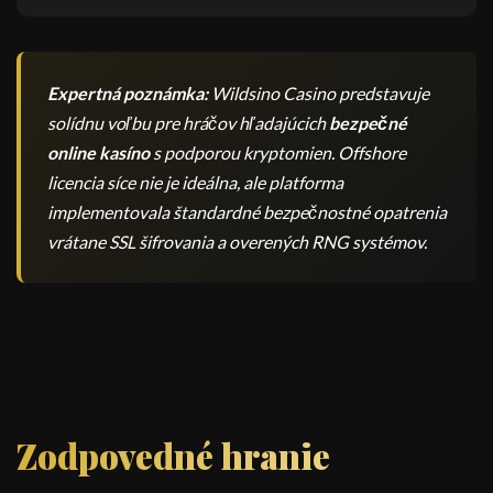
Expertná poznámka:
Wildsino Casino predstavuje
solídnu voľbu pre hráčov hľadajúcich
bezpečné
online kasíno
s podporou kryptomien. Offshore
licencia síce nie je ideálna, ale platforma
implementovala štandardné bezpečnostné opatrenia
vrátane SSL šifrovania a overených RNG systémov.
Zodpovedné hranie