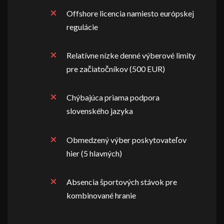
Offshore licencia namiesto európskej
regulácie
Relatívne nízke denné výberové limity
pre začiatočníkov (500 EUR)
Chýbajúca priama podpora
slovenského jazyka
Obmedzený výber poskytovateľov
hier (5 hlavných)
Absencia športových stávok pre
kombinované hranie