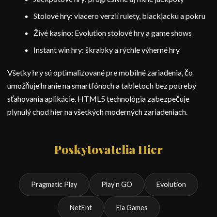
Stolové hry: viacero verzií rulety, blackjacku a pokru
Živé kasíno: Evolution stolové hry a game shows
Instant win hry: škrabky a rýchle výherné hry
Všetky hry sú optimalizované pre mobilné zariadenia, čo
umožňuje hranie na smartfónoch a tabletoch bez potreby
sťahovania aplikácie. HTML5 technológia zabezpečuje
plynulý chod hier na všetkých moderných zariadeniach.
Poskytovatelia Hier
Pragmatic Play
Play'n GO
Evolution
NetEnt
Ela Games