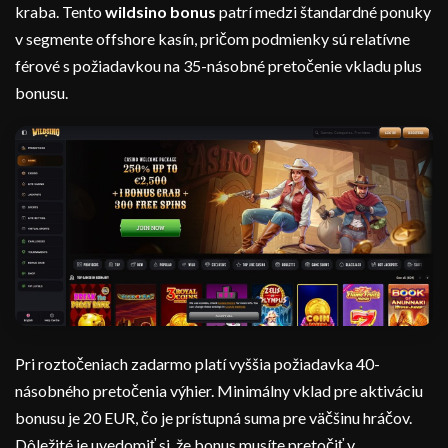
kraba. Tento
wildsino bonus
patrí medzi štandardné ponuky
v segmente offshore kasín, pričom podmienky sú relatívne
férové s požiadavkou na 35-násobné pretočenie vkladu plus
bonusu.
Pri roztočeniach zadarmo platí vyššia požiadavka 40-
násobného pretočenia výhier. Minimálny vklad pre aktiváciu
bonusu je 20 EUR, čo je prístupná suma pre väčšinu hráčov.
Dôležité je uvedomiť si, že bonus musíte pretočiť v